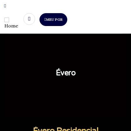
MEU PGR
Évero