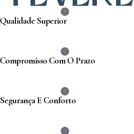
Qualidade Superior
A PGR Incorporadora se destaca pela excelência em cada
detalhe de suas obras, garantindo uma construção de alta
qualidade que valoriza o seu investimento.
Compromisso Com O Prazo
Cumprimos rigorosamente nossos prazos de entrega,
respeitando seu planejamento e garantindo a realização
do seu sonho no tempo certo.
Segurança E Conforto
Projetos pensados para oferecer segurança e conforto,
criando um ambiente perfeito para você e sua família
viverem com tranquilidade..