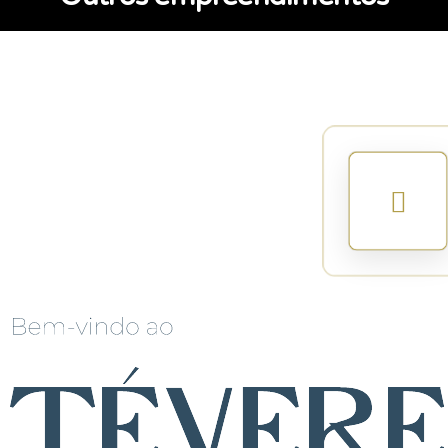
Évero
Em andamento
,
Residêncial