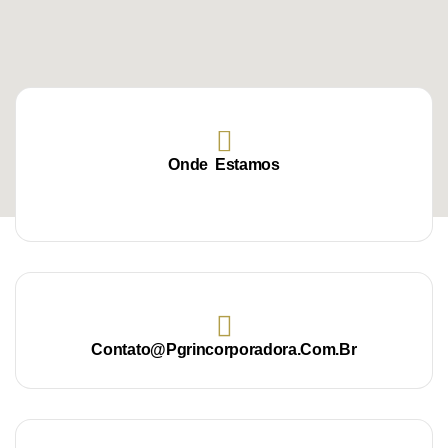
Onde Estamos
Quadra ACSV NE 14, Av. JK, Plano Diretor Norte, 77006-
130
Contato@pgrincorporadora.com.br